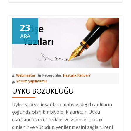
Kabızlık
–
Konstipasyon
23
ARA
Webmaster
Kategoriler:
Hastalık Rehberi
Yorum yapılmamış
UYKU BOZUKLUĞU
Uyku sadece insanlara mahsus değil canlıların
çoğunda olan bir biyolojik süreçtir. Uyku
esnasında vücut fiziksel ve zihinsel olarak
dinlenir ve vücudun yenilenmesini sağlar.. Yeni