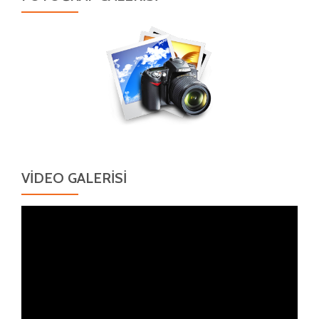
VIDEO GALERISI
Video
oynatıcı