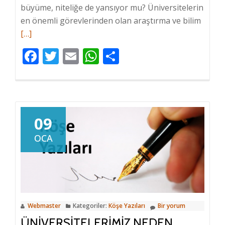
büyüme, niteliğe de yansıyor mu? Üniversitelerin
en önemli görevlerinden olan araştırma ve bilim
Hakkı
[…]
daha
fazlas
Facebook
Twitter
Email
WhatsApp
Share
oku
Türkiy
Bilim,
Akade
ve
09
Üniver
OCA
Karne
Webmaster
Kategoriler:
Köşe Yazıları
Bir yorum
ÜNIVERSITELERIMIZ NEDEN