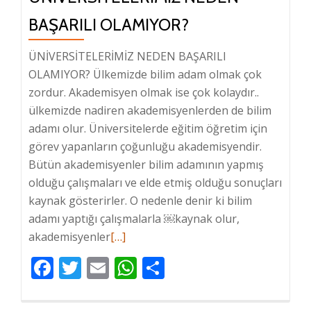
BAŞARILI OLAMIYOR?
ÜNİVERSİTELERİMİZ NEDEN BAŞARILI
OLAMIYOR? Ülkemizde bilim adam olmak çok
zordur. Akademisyen olmak ise çok kolaydır..
ülkemizde nadiren akademisyenlerden de bilim
adamı olur. Üniversitelerde eğitim öğretim için
görev yapanların çoğunluğu akademisyendir.
Bütün akademisyenler bilim adamının yapmış
olduğu çalışmaları ve elde etmiş olduğu sonuçları
kaynak gösterirler. O nedenle denir ki bilim
adamı yaptığı çalışmalarla ￼kaynak olur,
akademisyenler
Hakkında
[…]
daha
Facebook
Twitter
Email
WhatsApp
Share
fazlasını
oku
Üniversitelerimiz