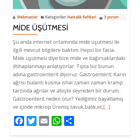
Webmaster
Kategoriler:
Hastalık Rehberi
3 yorum
MIDE ÜŞÜTMESI
Şu anda internet ortamında mide üşütmesi ile
ilgili mevcut bilgilere baktım. Hepsi bir facia..
Mide üşütmesi diye bize mide ve bağırsaklardaki
iltihaplanmayı anlatıyorlar. Tıpta biz bunun
adına gastroenterit diyoruz. Gastroenterit; Karın
ağrısı bulantı kusma ishal zaman zaman kramp
tarzında ağrılar ve ateşte seyreden bir durum..
Gastroenterit neden olur? Yediğimiz bayatlamış
ve içinde mikrop Üremiş tavuk,balık,et,
Hakkında
[…]
daha
Facebook
Twitter
Email
WhatsApp
Share
fazlasını
oku
Mide