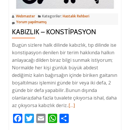
Webmaster
Kategoriler:
Hastalık Rehberi
Yorum yapılmamış
KABIZLIK – KONSTIPASYON
Bugün sizlere halk dilinde kabızlık, tıp dilinde ise
konstipasyon denilen bir terim hakkında halkın
anlayacağı dilden biraz bilgi sunmak istiyorum;
Normalde her kişi günlük büyük abdest
dediğimiz kalın bağırsağın içinde biriken gaitanın
boşaltılması işlemini günde bir veya iki defa, 2
günde bir defa yapabilir..Bunun dışında
olanlara;daha fazla tuvalete çıkıyorsa ishal, daha
az çıkıyorsa kabızlık deriz..
Hakkında
[…]
daha
Facebook
Twitter
Email
WhatsApp
Share
fazlasını
oku