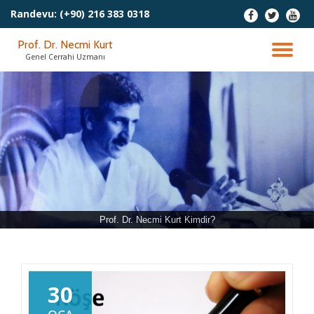
Randevu:
(+90) 216 383 0318
fa-
fa-
fa-
facebook
twitter
youtu
İçeriğe
Prof. Dr. Necmi Kurt
geç
DO
Genel Cerrahi Uzmanı
AÇ
Prof. Dr. Necmi Kurt Kimdir?
30