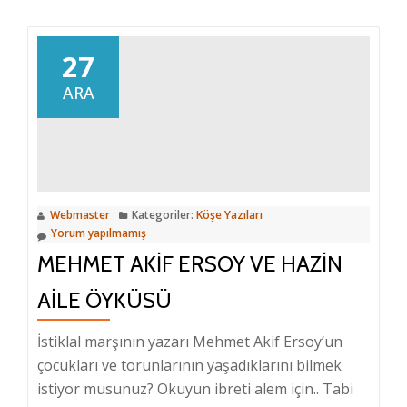
Üşütmesi
27
ARA
Webmaster
Kategoriler:
Köşe Yazıları
Yorum yapılmamış
MEHMET AKIF ERSOY VE HAZIN
AILE ÖYKÜSÜ
İstiklal marşının yazarı Mehmet Akif Ersoy’un
çocukları ve torunlarının yaşadıklarını bilmek
istiyor musunuz? Okuyun ibreti alem için.. Tabi