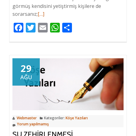
görmüş kendisini yetiştirmiş kişilere de
sorarsanız;
Hakkında
[…]
daha
Facebook
Twitter
Email
WhatsApp
Share
fazlasını
oku
Dengeli
Beslenme
29
AĞU
Webmaster
Kategoriler:
Köşe Yazıları
Yorum yapılmamış
SU ZEHIRLENMESI