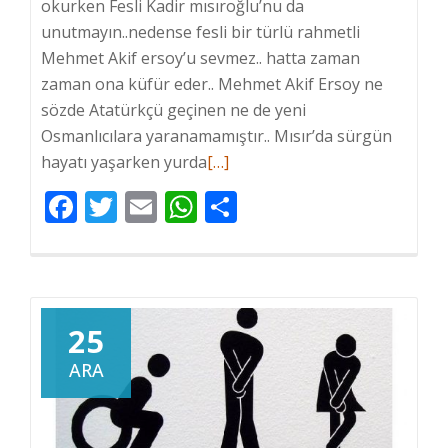
okurken Fesli Kadir mısıroğlu’nu da
unutmayın..nedense fesli bir türlü rahmetli
Mehmet Akif ersoy’u sevmez.. hatta zaman
zaman ona küfür eder.. Mehmet Akif Ersoy ne
sözde Atatürkçü geçinen ne de yeni
Osmanlıcılara yaranamamıştır.. Mısır’da sürgün
hayatı yaşarken yurda
Hakkında
[…]
daha
Facebook
Twitter
Email
WhatsApp
Share
fazlasını
oku
Mehmet
Akif
Ersoy
25
ve
ARA
Hazin
Aile
Öyküsü