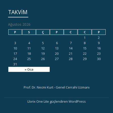
TAKVIM
Ağustos 2026
P
S
Ç
P
C
C
P
1
2
3
4
5
6
7
8
9
10
11
12
13
14
15
16
17
18
19
20
21
22
23
24
25
26
27
28
29
30
31
« Oca
Prof. Dr. Necmi Kurt - Genel Cerrahi Uzmanı
İ
Llorix One Lite
güçlendiren
WordPress
k