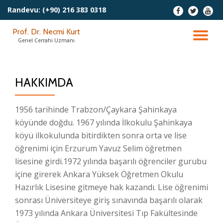
Randevu:
(+90) 216 383 0318
fa-
fa-
fa-
facebook
twitter
youtu
İçeriğe
Prof. Dr. Necmi Kurt
geç
DO
Genel Cerrahi Uzmanı
AÇ
HAKKIMDA
1956 tarihinde Trabzon/Çaykara Şahinkaya
köyünde doğdu. 1967 yılında İlkokulu Şahinkaya
köyü ilkokulunda bitirdikten sonra orta ve lise
öğrenimi için Erzurum Yavuz Selim öğretmen
lisesine girdi.1972 yılında başarılı öğrenciler gurubu
içine girerek Ankara Yüksek Öğretmen Okulu
Hazırlık Lisesine gitmeye hak kazandı. Lise öğrenimi
sonrası Üniversiteye giriş sınavında başarılı olarak
1973 yılında Ankara Üniversitesi Tıp Fakültesinde